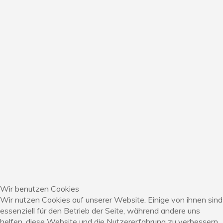
umfassend über die vielfältigen Möglichkeiten
in Gestaltung und Ausführung. Gerne
besichtigen wir mit Ihnen auch von uns
ausgeführte Objekte.
BAUMPFLEGE
Die Baumpflege liegt uns speziell am Herzen.
Auch besonders deshalb, weil Bäume in ihrer
Stattlichkeit das Umfeld prägen, unseren
Respekt und unsere Pflege verdienen, und weil
sie für die Biodiversität sehr wichtig sind.
Wir benutzen Cookies
Wir nutzen Cookies auf unserer Website. Einige von ihnen sind
essenziell für den Betrieb der Seite, während andere uns
helfen, diese Website und die Nutzererfahrung zu verbessern