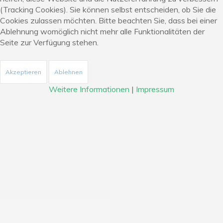
(Tracking Cookies). Sie können selbst entscheiden, ob Sie die
Cookies zulassen möchten. Bitte beachten Sie, dass bei einer
STEINER
GARTEN-
UND
Ablehnung womöglich nicht mehr alle Funktionalitäten der
TEICHBAU
Seite zur Verfügung stehen.
IHRE SPEZIALISTEN RUND UM
Akzeptieren
Ablehnen
DEN GARTEN
Weitere Informationen
|
Impressum
Unser vielseitiger Tätigkeitsbereich rund um Haus
und Garten ermöglicht uns ein flexibles und
individuelles Leistungsangebot. Gerne erarbeiten
wir nach Ihren Vorstellungen, Ideen und Wünschen
Ihr Gestaltungskonzept aus.